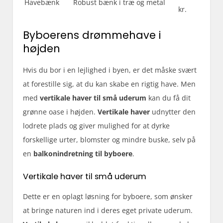
Havebænk
Robust bænk i træ og metal
kr.
Byboerens drømmehave i
højden
Hvis du bor i en lejlighed i byen, er det måske svært
at forestille sig, at du kan skabe en rigtig have. Men
med
vertikale haver til små uderum
kan du få dit
grønne oase i højden.
Vertikale haver
udnytter den
lodrete plads og giver mulighed for at dyrke
forskellige urter, blomster og mindre buske, selv på
en
balkonindretning til byboere
.
Vertikale haver til små uderum
Dette er en oplagt løsning for byboere, som ønsker
at bringe naturen ind i deres eget private uderum.