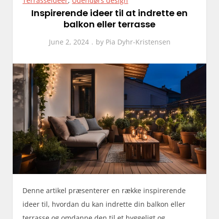
Terrasseidéer
,
Udendørs design
Inspirerende ideer til at indrette en
balkon eller terrasse
June 2, 2024
by
Pia Dyhr-Kristensen
Denne artikel præsenterer en række inspirerende
ideer til, hvordan du kan indrette din balkon eller
terrasse og omdanne den til et hyggeligt og