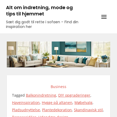
Skip
Alt om indretning, mode og
to
tips til hjemmet
content
Sæt dig godt til rette i sofaen – Find din
inspiration her
Business
Tagged
Balkonindretning
,
DIY opgraderinger
,
Haveinspiration
,
Hygge på altanen
,
Møbelvalg
,
Pladsudnyttelse
,
Plantedekoration
,
Skandinavisk stil
,