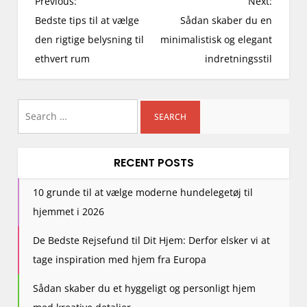
P
Previous:
Next:
o
Bedste tips til at vælge
Sådan skaber du en
s
den rigtige belysning til
minimalistisk og elegant
t
ethvert rum
indretningsstil
n
a
Search
v
i
for:
g
RECENT POSTS
a
t
10 grunde til at vælge moderne hundelegetøj til
i
hjemmet i 2026
o
n
De Bedste Rejsefund til Dit Hjem: Derfor elsker vi at
tage inspiration med hjem fra Europa
Sådan skaber du et hyggeligt og personligt hjem