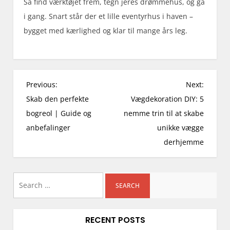
Så find værktøjet frem, tegn jeres drømmehus, og gå
i gang. Snart står der et lille eventyrhus i haven –
bygget med kærlighed og klar til mange års leg.
P
Previous:
Next:
o
Skab den perfekte
Vægdekoration DIY: 5
s
bogreol | Guide og
nemme trin til at skabe
t
anbefalinger
unikke vægge
n
derhjemme
a
v
i
Search
g
for:
a
RECENT POSTS
t