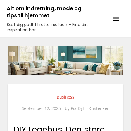
Skip
Alt om indretning, mode og
to
tips til hjemmet
content
Sæt dig godt til rette i sofaen – Find din
inspiration her
Business
September 12, 2025
by
Pia Dyhr-Kristensen
DIY Legehus: Den store