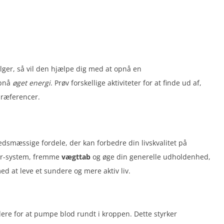
lger, så vil den hjælpe dig med at opnå en
pnå
øget energi
. Prøv forskellige aktiviteter for at finde ud af,
 præferencer.
dsmæssige fordele, der kan forbedre din livskvalitet på
ar-system, fremme
vægttab
og øge din generelle udholdenhed,
d at leve et sundere og mere aktiv liv.
dere for at pumpe blod rundt i kroppen. Dette styrker