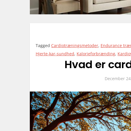
Tagged
Cardiotræningsmetoder
,
Endurance træ
Hjerte-kar-sundhed
,
Kalorieforbrænding
,
Kardio
Hvad er card
December 24