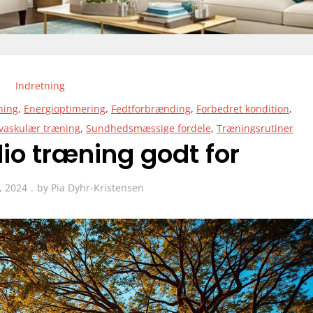
Indretning
ning
,
Energioptimering
,
Fedtforbrænding
,
Forbedret kondition
,
vaskulær træning
,
Sundhedsmæssige fordele
,
Træningsrutiner
io træning godt for
, 2024
by
Pia Dyhr-Kristensen