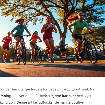
on, der har utallige fordele for både din krop og dit sind. Når
ømning
, oplever du en forbedret
hjerte-kar-sundhed
, øget
kondition. Denne artikel udforsker de mange positive