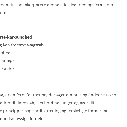
vordan du kan inkorporere denne effektive træningsform i din
ære.
erte-kar-sundhed
 og kan fremme
vægttab
denhed
it humør
le aldre
g, er en form for motion, der øger din puls og åndedræt over
rer dit kredsløb, styrker dine lunger og øger dit
 principper bag cardio træning og forskellige former for
undhedsmæssige fordele.