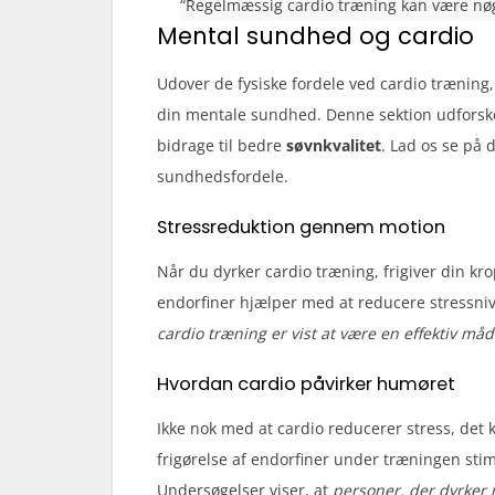
“Regelmæssig cardio træning kan være nøgle
Mental sundhed og cardio
Udover de fysiske fordele ved cardio træning,
din mentale sundhed. Denne sektion udforske
bidrage til bedre
søvnkvalitet
. Lad os se på 
sundhedsfordele.
Stressreduktion gennem motion
Når du dyrker cardio træning, frigiver din k
endorfiner hjælper med at reducere stressni
cardio træning er vist at være en effektiv må
Hvordan cardio påvirker humøret
Ikke nok med at cardio reducerer stress, det 
frigørelse af endorfiner under træningen stim
Undersøgelser viser, at
personer, der dyrker