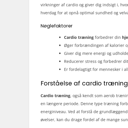
virkninger af cardio og giver dig indsigt i, h
hverdag for at opnå optimal sundhed og velv
Nøglefaktorer
Cardio træning
forbedrer din
hj
Øger forbrændingen af kalorier
Giver dig mere energi og udhol
Reducerer stress og forbedrer d
Er fordelagtigt for mennesker i al
Forståelse af cardio træning
Cardio træning
, også kendt som aerob trænin
en længere periode. Denne type træning forbed
energiniveau. Ved at forstå de grundlæggende
øvelser, kan du drage fordel af de mange s