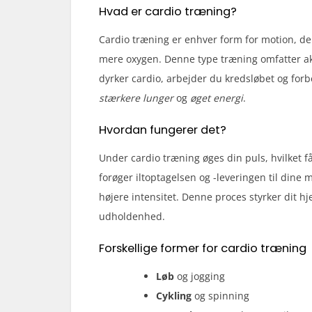
Hvad er cardio træning?
Cardio træning er enhver form for motion, der f
mere oxygen. Denne type træning omfatter ak
dyrker cardio, arbejder du kredsløbet og for
stærkere lunger
og
øget energi
.
Hvordan fungerer det?
Under cardio træning øges din puls, hvilket f
forøger iltoptagelsen og -leveringen til dine 
højere intensitet. Denne proces styrker dit hj
udholdenhed.
Forskellige former for cardio træning
Løb
og jogging
Cykling
og spinning