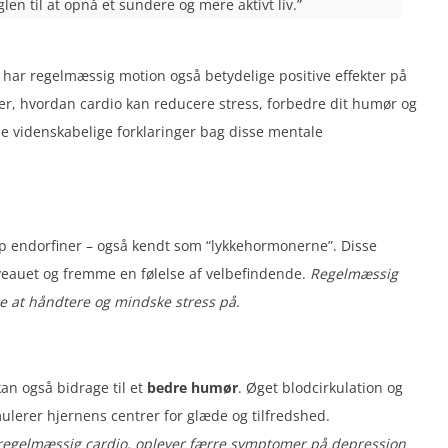
n til at opnå et sundere og mere aktivt liv.”
 har regelmæssig motion også betydelige positive effekter på
r, hvordan cardio kan reducere stress, forbedre dit humør og
de videnskabelige forklaringer bag disse mentale
rop endorfiner – også kendt som “lykkehormonerne”. Disse
veauet og fremme en følelse af velbefindende.
Regelmæssig
de at håndtere og mindske stress på
.
kan også bidrage til et
bedre humør
. Øget blodcirkulation og
ulerer hjernens centrer for glæde og tilfredshed.
 regelmæssig cardio, oplever færre symptomer på depression