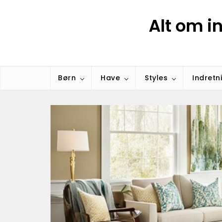
Skip
Alt om i
to
content
Børn
Have
Styles
Indretn