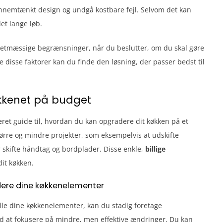
ennemtænkt design og undgå kostbare fejl. Selvom det kan
det lange løb.
etmæssige begrænsninger, når du beslutter, om du skal gøre
je disse faktorer kan du finde den løsning, der passer bedst til
økkenet på budget
jeret guide til, hvordan du kan opgradere dit køkken på et
rre og mindre projekter, som eksempelvis at udskifte
 skifte håndtag og bordplader. Disse enkle,
billige
dit køkken.
dere dine køkkenelementer
alle dine køkkenelementer, kan du stadig foretage
d at fokusere på mindre, men effektive ændringer. Du kan