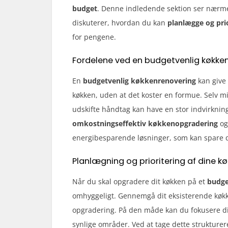
budget
. Denne indledende sektion ser nærm
diskuterer, hvordan du kan
planlægge og pri
for pengene.
Fordelene ved en budgetvenlig køkke
En
budgetvenlig køkkenrenovering
kan give 
køkken, uden at det koster en formue. Selv 
udskifte håndtag kan have en stor indvirknin
omkostningseffektiv køkkenopgradering
og
energibesparende løsninger, som kan spare d
Planlægning og prioritering af dine 
Når du skal opgradere dit køkken på et
budge
omhyggeligt. Gennemgå dit eksisterende køkke
opgradering. På den måde kan du fokusere 
synlige områder. Ved at tage dette strukture