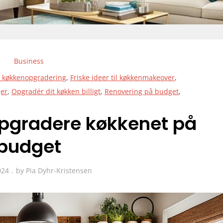
Business
Y køkkenopgradering
,
Friske ideer til køkkenmakeover
,
ger
,
Opgradér dit køkken billigt
,
Renovering på budget
,
 opgradere køkkenet på
budget
024
by
Pia Dyhr-Kristensen