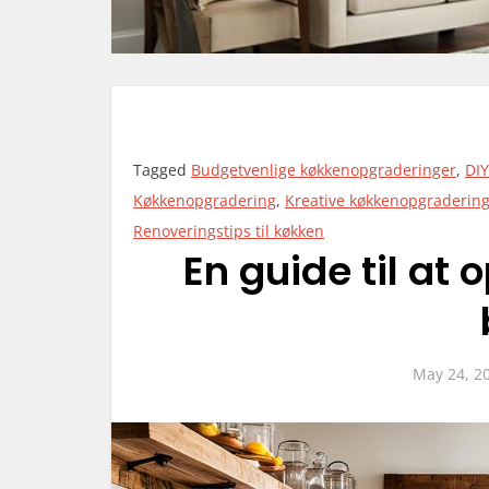
Tagged
Budgetvenlige køkkenopgraderinger
,
DI
Køkkenopgradering
,
Kreative køkkenopgraderin
Renoveringstips til køkken
En guide til at
May 24, 2