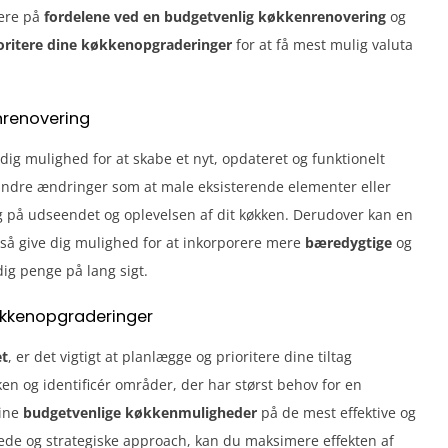
ere på
fordelene ved en budgetvenlig køkkenrenovering
og
oritere dine køkkenopgraderinger
for at få mest mulig valuta
nrenovering
dig mulighed for at skabe et nyt, opdateret og funktionelt
mindre ændringer som at male eksisterende elementer eller
g på udseendet og oplevelsen af dit køkken. Derudover kan en
så give dig mulighed for at inkorporere mere
bæredygtige
og
ig penge på lang sigt.
køkkenopgraderinger
t
, er det vigtigt at planlægge og prioritere dine tiltag
n og identificér områder, der har størst behov for en
dine
budgetvenlige køkkenmuligheder
på de mest effektive og
rede og strategiske approach, kan du maksimere effekten af