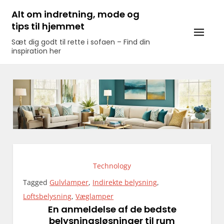
Skip
Alt om indretning, mode og
to
tips til hjemmet
content
Sæt dig godt til rette i sofaen – Find din
inspiration her
Technology
Tagged
Gulvlamper
,
Indirekte belysning
,
Loftsbelysning
,
Væglamper
En anmeldelse af de bedste
belysningsløsninger til rum