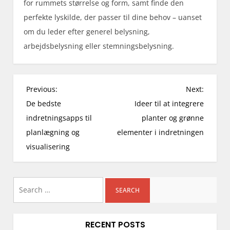
for rummets størrelse og form, samt finde den
perfekte lyskilde, der passer til dine behov – uanset
om du leder efter generel belysning,
arbejdsbelysning eller stemningsbelysning.
P
Previous:
Next:
o
De bedste
Ideer til at integrere
s
indretningsapps til
planter og grønne
t
planlægning og
elementer i indretningen
n
visualisering
a
v
i
Search
g
for:
a
RECENT POSTS
t