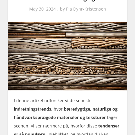
May 30, 2024
by
Pia Dyhr-Kristensen
I denne artikel udforsker vi de seneste
indretningstrends
, hvor
bæredygtige, naturlige og
håndværksprægede materialer og teksturer
tager
scenen. Vi ser nærmere på, hvorfor disse
tendenser
er så populære
i øjeblikket, og hvordan du kan