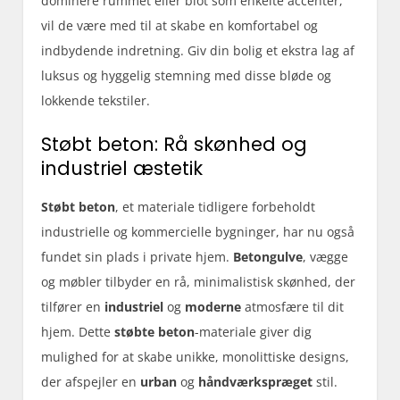
dominere rummet eller blot som enkelte accenter,
vil de være med til at skabe en komfortabel og
indbydende indretning. Giv din bolig et ekstra lag af
luksus og hyggelig stemning med disse bløde og
lokkende tekstiler.
Støbt beton: Rå skønhed og
industriel æstetik
Støbt beton
, et materiale tidligere forbeholdt
industrielle og kommercielle bygninger, har nu også
fundet sin plads i private hjem.
Betongulve
, vægge
og møbler tilbyder en rå, minimalistisk skønhed, der
tilfører en
industriel
og
moderne
atmosfære til dit
hjem. Dette
støbte beton
-materiale giver dig
mulighed for at skabe unikke, monolittiske designs,
der afspejler en
urban
og
håndværkspræget
stil.