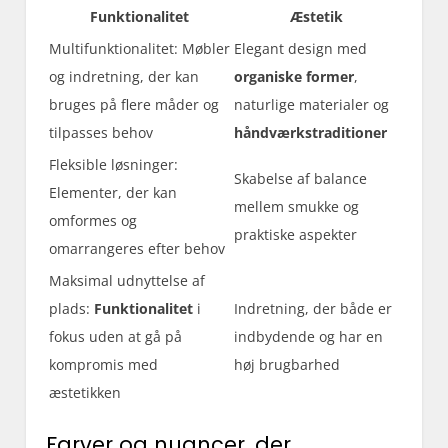
Funktionalitet
Æstetik
Multifunktionalitet: Møbler
Elegant design med
og indretning, der kan
organiske former
,
bruges på flere måder og
naturlige materialer og
tilpasses behov
håndværkstraditioner
Fleksible løsninger:
Skabelse af balance
Elementer, der kan
mellem smukke og
omformes og
praktiske aspekter
omarrangeres efter behov
Maksimal udnyttelse af
plads:
Funktionalitet
i
Indretning, der både er
fokus uden at gå på
indbydende og har en
kompromis med
høj brugbarhed
æstetikken
Farver og nuancer, der