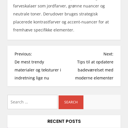
farveskalaer som jordfarver, grønne nuancer og
neutrale toner. Derudover bruges strategisk
placerede kontrastfarver og accent-nuancer for at
fremhæve specifikke elementer.
P
Previous:
Next:
o
De mest trendy
Tips til at opdatere
s
materialer og teksturer i
badeværelset med
t
indretning lige nu
moderne elementer
n
a
Search
v
i
for:
g
RECENT POSTS
a