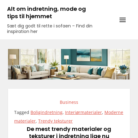
Skip
Alt om indretning, mode og
to
tips til hjemmet
content
Sæt dig godt til rette i sofaen – Find din
inspiration her
Business
Tagged
Boligindretning
,
Interiørmaterialer
,
Moderne
materialer
,
Trendy teksturer
De mest trendy materialer og
teksturer i indretning lige nu