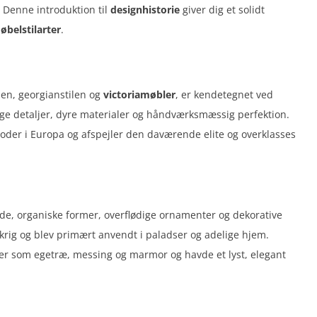
. Denne introduktion til
designhistorie
giver dig et solidt
øbelstilarter
.
len, georgianstilen og
victoriamøbler
, er kendetegnet ved
ge detaljer, dyre materialer og håndværksmæssig perfektion.
rioder i Europa og afspejler den daværende elite og overklasses
de, organiske former, overflødige ornamenter og dekorative
ankrig og blev primært anvendt i paladser og adelige hjem.
aler som egetræ, messing og marmor og havde et lyst, elegant