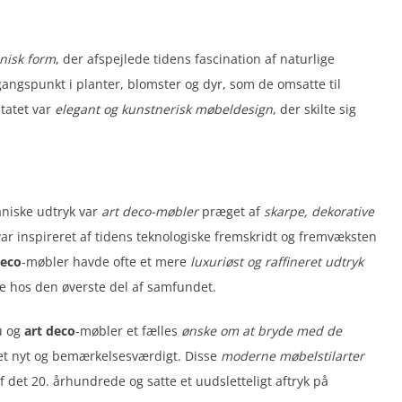
nisk form
, der afspejlede tidens fascination af naturlige
angspunkt i planter, blomster og dyr, som de omsatte til
tatet var
elegant og kunstnerisk møbeldesign
, der skilte sig
niske udtryk var
art deco-møbler
præget af
skarpe, dekorative
ar inspireret af tidens teknologiske fremskridt og fremvæksten
deco
-møbler havde ofte et mere
luxuriøst og raffineret udtryk
e hos den øverste del af samfundet.
u og
art deco
-møbler et fælles
ønske om at bryde med de
et nyt og bemærkelsesværdigt. Disse
moderne møbelstilarter
 det 20. århundrede og satte et uudsletteligt aftryk på