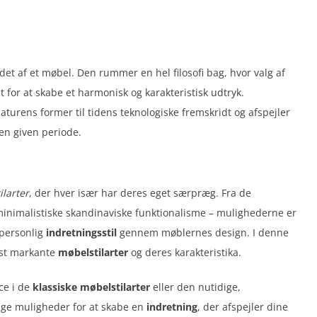
t af et møbel. Den rummer en hel filosofi bag, hvor valg af
t for at skabe et harmonisk og karakteristisk udtryk.
naturens former til tidens teknologiske fremskridt og afspejler
en given periode.
ilarter
, der hver især har deres eget særpræg. Fra de
minimalistiske skandinaviske funktionalisme – mulighederne er
 personlig
indretningsstil
gennem møblernes design. I denne
mest markante
møbelstilarter
og deres karakteristika.
ce i de
klassiske møbelstilarter
eller den nutidige,
rige muligheder for at skabe en
indretning
, der afspejler dine