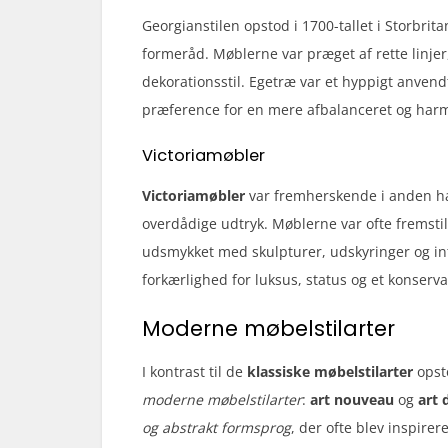
Georgianstilen opstod i 1700-tallet i Storbri
formeråd. Møblerne var præget af rette linje
dekorationsstil. Egetræ var et hyppigt anvendt
præference for en mere afbalanceret og har
Victoriamøbler
Victoriamøbler
var fremherskende i anden hal
overdådige udtryk. Møblerne var ofte fremsti
udsmykket med skulpturer, udskyringer og intr
forkærlighed for luksus, status og et konserva
Moderne møbelstilarter
I kontrast til de
klassiske møbelstilarter
opst
moderne møbelstilarter
:
art nouveau
og
art 
og abstrakt formsprog
, der ofte blev inspirer