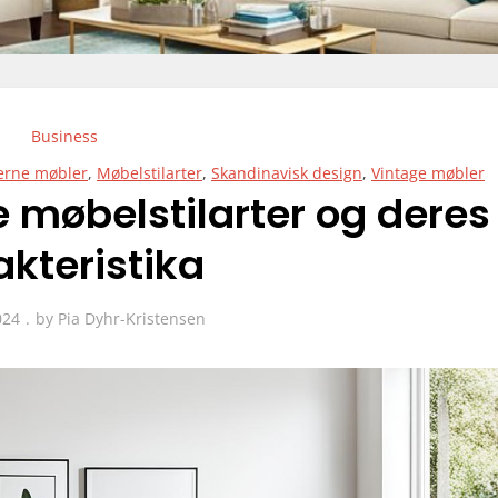
Business
rne møbler
,
Møbelstilarter
,
Skandinavisk design
,
Vintage møbler
 møbelstilarter og deres
akteristika
024
by
Pia Dyhr-Kristensen