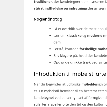
traditioner
, der kendetegner dem. Læserne få
størst indflydelse på indretningsdesign gen
Nøglehåndtag
Få et overblik over de mest pop
Lær om
klassiske
og
moderne mø
dem.
Forstå, hvordan
forskellige møbel
Bliv klogere på, hvad der kendet
Opdag de
unikke træk
ved
vinta
Introduktion til møbelstilarte
Når du begynder at udforske
møbeldesign
o
er. En møbelstil henviser til en bestemt esteti
kendetegnet ved et særligt sæt af formgivend
stilarter afspejler ofte den tid og den kultur,