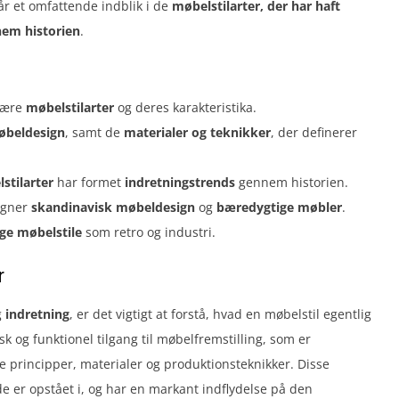
r et omfattende indblik i de
møbelstilarter, der har haft
nem historien
.
ulære
møbelstilarter
og deres karakteristika.
beldesign
, samt de
materialer og teknikker
, der definerer
stilarter
har formet
indretningstrends
gennem historien.
egner
skandinavisk møbeldesign
og
bæredygtige møbler
.
ge møbelstile
som retro og industri.
r
g
indretning
, er det vigtigt at forstå, hvad en møbelstil egentlig
sk og funktionel tilgang til møbelfremstilling, som er
e principper, materialer og produktionsteknikker. Disse
 de er opstået i, og har en markant indflydelse på den