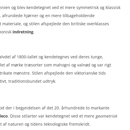
tannien og blev kendetegnet ved et mere symmetrisk og klassisk
r, afrundede hjørner og en mere tilbageholdende
 materiale, og stilen afspejlede den britiske overklasses
monisk
indretning
.
vdel af 1800-tallet og kendetegnes ved deres tunge,
llet af mørke træsorter som mahogni og valnød og var rigt
ikate mønstre. Stilen afspejlede den viktorianske tids
tivt, traditionsbundet udtryk.
od der i begyndelsen af det 20. århundrede to markante
deco
. Disse stilarter var kendetegnet ved et mere
geometrisk
et af naturen og tidens teknologiske fremskridt.