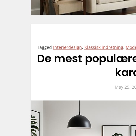
Tagged
Interiørdesign
,
Klassisk indretning
,
Mode
De mest populære
kar
May 25, 2